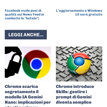
ARTICOLO PRECEDENTE
ARTICOLO SUCCESSIVO
Facebook vuole post di
L’aggiornamento a Windows
qualità sul News Feed (e
10 sarà gratuito
combatte le "bufale")
LEGGI ANCHE...
Chrome scarica
Chrome introduce
segretamente il
Skills: gestire i
modello IA Gemini
prompt di Gemini
Nano: implicazioni per
diventa semplice