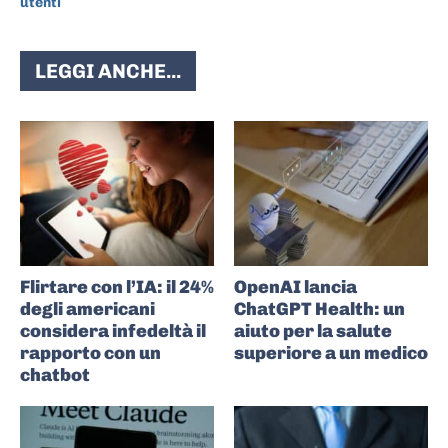
utenti
LEGGI ANCHE...
Flirtare con l’IA: il 24%
OpenAI lancia
degli americani
ChatGPT Health: un
considera infedeltà il
aiuto per la salute
rapporto con un
superiore a un medico
chatbot