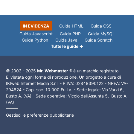
IN EVIDENZA
Guida HTML
Guida CSS
Guida Javascript
Guida PHP
Guida MySQL
Guida Python
Guida Java
Guida Scratch
Tutte le guide →
© 2003 - 2025
Mr. Webmaster
® è un marchio registrato.
E' vietata ogni forma di riproduzione. Un progetto a cura di
IKIweb Internet Media S.r.l. - P.IVA: 02848390122 - NREA: VA-
294824 - Cap. soc. 10.000 Eu i.v. - Sede legale: Via Varzi 6,
Busto A. (VA) - Sede operativa: Vicolo dell'Assunta 5, Busto A.
(VA)
Gestisci le preferenze pubblicitarie