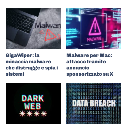
GigaWiper: la
Malware per Mac:
minaccia malware
attacco tramite
che distrugge e spia i
annuncio
sistemi
sponsorizzato su X