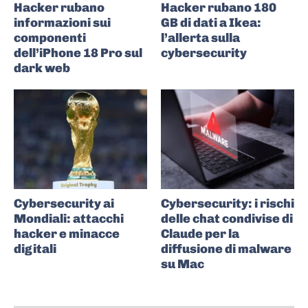
Hacker rubano
Hacker rubano 180
informazioni sui
GB di dati a Ikea:
componenti
l’allerta sulla
dell’iPhone 18 Pro sul
cybersecurity
dark web
Cybersecurity ai
Cybersecurity: i rischi
Mondiali: attacchi
delle chat condivise di
hacker e minacce
Claude per la
digitali
diffusione di malware
su Mac