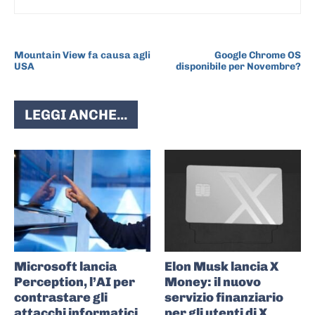
ARTICOLO PRECEDENTE
ARTICOLO SUCCESSIVO
Mountain View fa causa agli
Google Chrome OS
USA
disponibile per Novembre?
LEGGI ANCHE...
Microsoft lancia
Elon Musk lancia X
Perception, l’AI per
Money: il nuovo
contrastare gli
servizio finanziario
attacchi informatici
per gli utenti di X