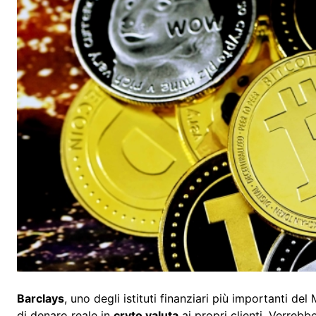
Barclays
, uno degli istituti finanziari più importanti d
di denaro reale in
cryto valuta
ai propri clienti. Verrebb