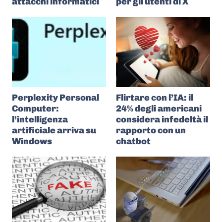
attacchi informatici
per gli utenti di X
Perplexity Personal
Flirtare con l’IA: il
Computer:
24% degli americani
l’intelligenza
considera infedeltà il
artificiale arriva su
rapporto con un
Windows
chatbot