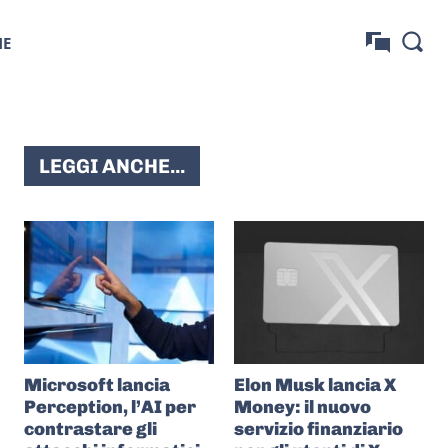
NE
LEGGI ANCHE...
Microsoft lancia
Elon Musk lancia X
Perception, l’AI per
Money: il nuovo
contrastare gli
servizio finanziario