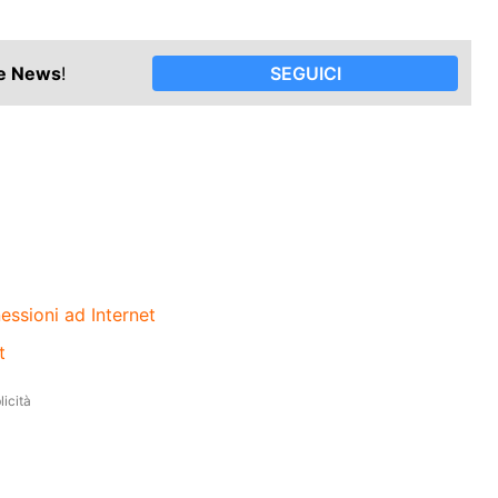
le News
!
SEGUICI
essioni ad Internet
t
icità