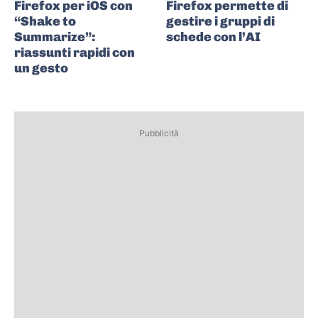
Firefox per iOS con
Firefox permette di
“Shake to
gestire i gruppi di
Summarize”:
schede con l’AI
riassunti rapidi con
un gesto
Pubblicità