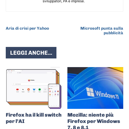
sviluppatori, PA e imprese.
ARTICOLO PRECEDENTE
ARTICOLO SUCCESSIVO
Aria di crisi per Yahoo
Microsoft punta sulla
pubblicità
LEGGI ANCHE...
Firefox ha il kill switch
Mozilla: niente più
per l’AI
Firefox per Windows
7, 8 e 8.1