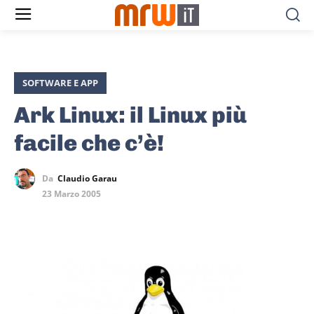
SOFTWARE E APP
Ark Linux: il Linux più
facile che c’è!
Da
Claudio Garau
23 Marzo 2005