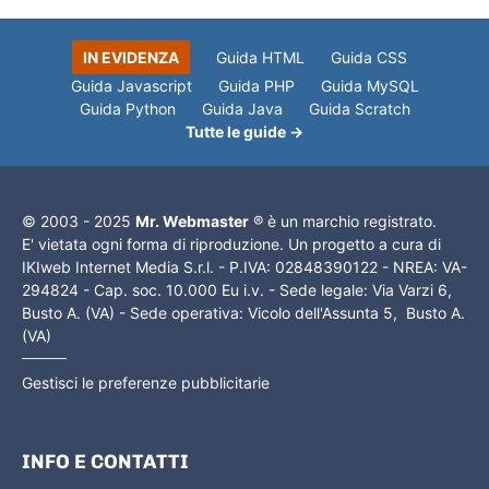
IN EVIDENZA
Guida HTML
Guida CSS
Guida Javascript
Guida PHP
Guida MySQL
Guida Python
Guida Java
Guida Scratch
Tutte le guide →
© 2003 - 2025
Mr. Webmaster
® è un marchio registrato.
E' vietata ogni forma di riproduzione. Un progetto a cura di
IKIweb Internet Media S.r.l. - P.IVA: 02848390122 - NREA: VA-
294824 - Cap. soc. 10.000 Eu i.v. - Sede legale: Via Varzi 6,
Busto A. (VA) - Sede operativa: Vicolo dell'Assunta 5, Busto A.
(VA)
Gestisci le preferenze pubblicitarie
INFO E CONTATTI