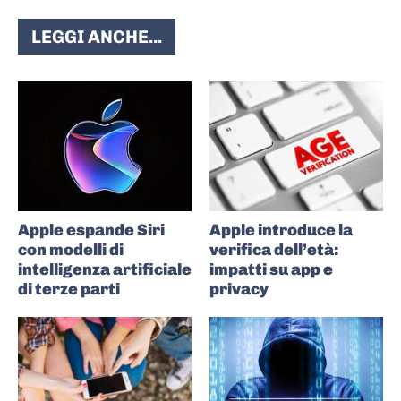
LEGGI ANCHE...
Apple espande Siri
Apple introduce la
con modelli di
verifica dell’età:
intelligenza artificiale
impatti su app e
di terze parti
privacy