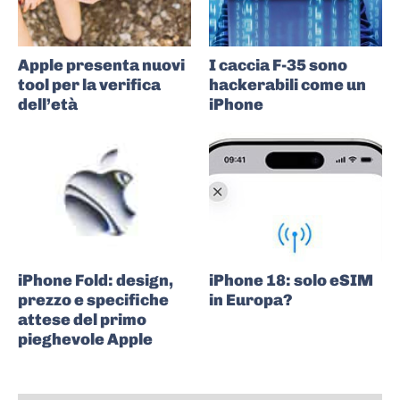
Apple presenta nuovi
I caccia F-35 sono
tool per la verifica
hackerabili come un
dell’età
iPhone
iPhone Fold: design,
iPhone 18: solo eSIM
prezzo e specifiche
in Europa?
attese del primo
pieghevole Apple