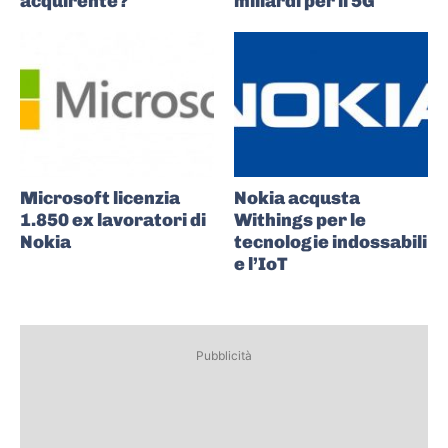
acquirente?
miliardi per il 5G
Microsoft licenzia
Nokia acqusta
1.850 ex lavoratori di
Withings per le
Nokia
tecnologie indossabili
e l’IoT
Pubblicità