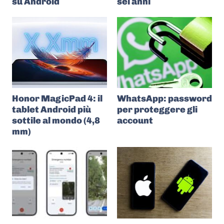
su Android
sei anni
Honor MagicPad 4: il
WhatsApp: password
tablet Android più
per proteggere gli
sottile al mondo (4,8
account
mm)