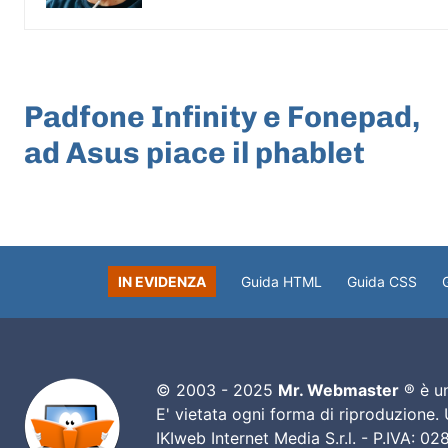
ARTICOLO PRECEDENTE
Padfone Infinity e Fonepad,
ad Asus piace il phablet
IN EVIDENZA
Guida HTML
Guida CSS
© 2003 - 2025
Mr. Webmaster
® è un
E' vietata ogni forma di riproduzione.
IKIweb Internet Media S.r.l. - P.IVA: 