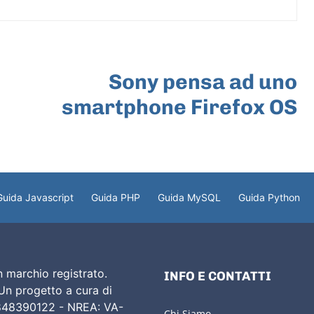
ARTICOLO SUCCESSIVO
Sony pensa ad uno
smartphone Firefox OS
Guida Javascript
Guida PHP
Guida MySQL
Guida Python
 marchio registrato.
INFO E CONTATTI
 Un progetto a cura di
02848390122 - NREA: VA-
Chi Siamo