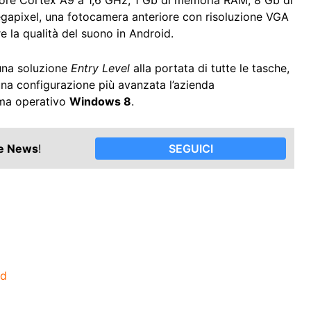
-core Cortex A9 a 1,6 GHz, 1 Gb di memoria RAM, 8 Gb di
gapixel, una fotocamera anteriore con risoluzione VGA
e la qualità del suono in Android.
una soluzione
Entry Level
alla portata di tutte le tasche,
una configurazione più avanzata l’azienda
tema operativo
Windows 8
.
le News
!
SEGUICI
id