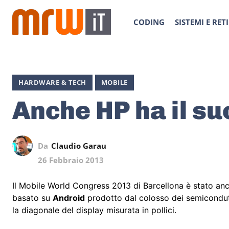
CODING
SISTEMI E RETI
HARDWARE & TECH
MOBILE
Anche HP ha il su
Da
Claudio Garau
26 Febbraio 2013
Il Mobile World Congress 2013 di Barcellona è stato an
basato su
Android
prodotto dal colosso dei semicondu
la diagonale del display misurata in pollici.