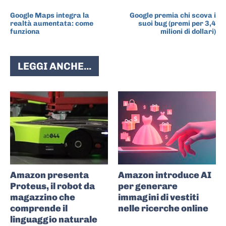
ARTICOLO PRECEDENTE
ARTICOLO SUCCESSIVO
Google Maps integra la
Google premia chi scova i
realtà aumentata: come
suoi bug (premi per 3,4
funziona
milioni di dollari)
LEGGI ANCHE...
Amazon presenta
Amazon introduce AI
Proteus, il robot da
per generare
magazzino che
immagini di vestiti
comprende il
nelle ricerche online
linguaggio naturale