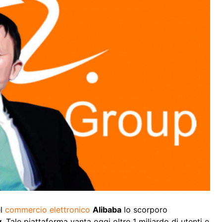
el
commercio elettronico
Alibaba
lo scorporo
y
. Tale piattaforma vanta oggi oltre 1 miliardo di utenti e