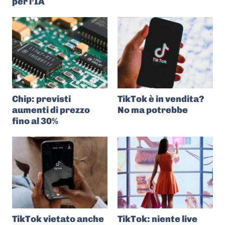
per l’IA
Chip: previsti
TikTok è in vendita?
aumenti di prezzo
No ma potrebbe
fino al 30%
TikTok vietato anche
TikTok: niente live