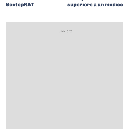
SectopRAT
superiore a un medico
Pubblicità