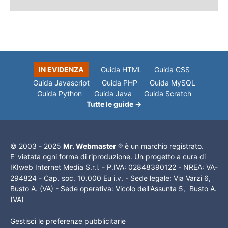
IN EVIDENZA
Guida HTML
Guida CSS
Guida Javascript
Guida PHP
Guida MySQL
Guida Python
Guida Java
Guida Scratch
Tutte le guide →
© 2003 - 2025
Mr. Webmaster
® è un marchio registrato.
E' vietata ogni forma di riproduzione. Un progetto a cura di
IKIweb Internet Media S.r.l. - P.IVA: 02848390122 - NREA: VA-
294824 - Cap. soc. 10.000 Eu i.v. - Sede legale: Via Varzi 6,
Busto A. (VA) - Sede operativa: Vicolo dell'Assunta 5, Busto A.
(VA)
Gestisci le preferenze pubblicitarie