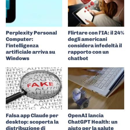
Perplexity Personal
Flirtare con l’IA: il 24%
Computer:
degli americani
l’intelligenza
considera infedeltà il
artificiale arriva su
rapporto con un
Windows
chatbot
Falsa app Claude per
OpenAI lancia
desktop: scoperta la
ChatGPT Health: un
distribuzione di
aiuto per la salute