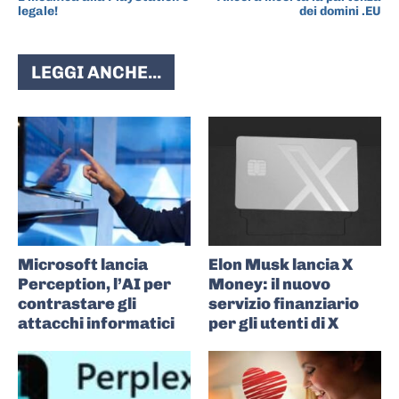
legale!
dei domini .EU
LEGGI ANCHE...
Microsoft lancia
Elon Musk lancia X
Perception, l’AI per
Money: il nuovo
contrastare gli
servizio finanziario
attacchi informatici
per gli utenti di X