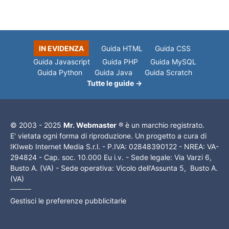
IN EVIDENZA
Guida HTML
Guida CSS
Guida Javascript
Guida PHP
Guida MySQL
Guida Python
Guida Java
Guida Scratch
Tutte le guide →
© 2003 - 2025
Mr. Webmaster
® è un marchio registrato.
E' vietata ogni forma di riproduzione. Un progetto a cura di
IKIweb Internet Media S.r.l. - P.IVA: 02848390122 - NREA: VA-
294824 - Cap. soc. 10.000 Eu i.v. - Sede legale: Via Varzi 6,
Busto A. (VA) - Sede operativa: Vicolo dell'Assunta 5, Busto A.
(VA)
Gestisci le preferenze pubblicitarie