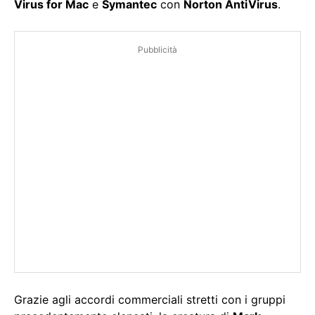
Virus for Mac
e
Symantec
con
Norton AntiVirus
.
Pubblicità
Grazie agli accordi commerciali stretti con i gruppi