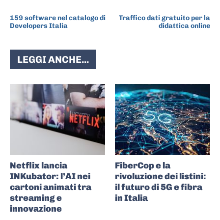
ARTICOLO PRECEDENTE
ARTICOLO SUCCESSIVO
159 software nel catalogo di
Traffico dati gratuito per la
Developers Italia
didattica online
LEGGI ANCHE...
Netflix lancia
FiberCop e la
INKubator: l’AI nei
rivoluzione dei listini:
cartoni animati tra
il futuro di 5G e fibra
streaming e
in Italia
innovazione