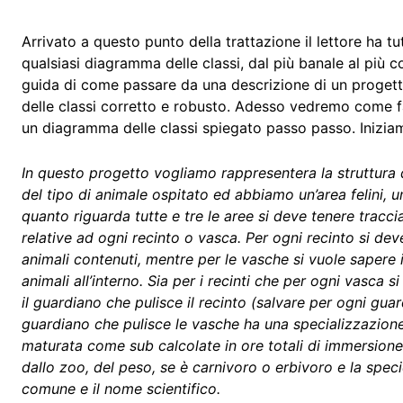
Arrivato a questo punto della trattazione il lettore ha tu
qualsiasi diagramma delle classi, dal più banale al più 
guida di come passare da una descrizione di un progetto
delle classi corretto e robusto. Adesso vedremo come fa
un diagramma delle classi spiegato passo passo. Iniziam
In questo progetto vogliamo rappresentera la struttur
del tipo di animale ospitato ed abbiamo un’area felini, u
quanto riguarda tutte e tre le aree si deve tenere traccia
relative ad ogni recinto o vasca. Per ogni recinto si dev
animali contenuti, mentre per le vasche si vuole sapere i
animali all’interno. Sia per i recinti che per ogni vasca 
il guardiano che pulisce il recinto (salvare per ogni gua
guardiano che pulisce le vasche ha una specializzazione 
maturata come sub calcolate in ore totali di immersione
dallo zoo, del peso, se è carnivoro o erbivoro e la spec
comune e il nome scientifico.