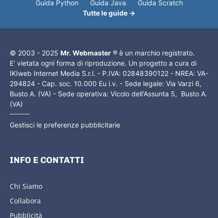
Guida Python
Guida Java
Guida Scratch
Tutte le guide →
© 2003 - 2025
Mr. Webmaster
® è un marchio registrato.
E' vietata ogni forma di riproduzione. Un progetto a cura di
IKIweb Internet Media S.r.l. - P.IVA: 02848390122 - NREA: VA-
294824 - Cap. soc. 10.000 Eu i.v. - Sede legale: Via Varzi 6,
Busto A. (VA) - Sede operativa: Vicolo dell'Assunta 5, Busto A.
(VA)
Gestisci le preferenze pubblicitarie
INFO E CONTATTI
Chi Siamo
Collabora
Pubblicità