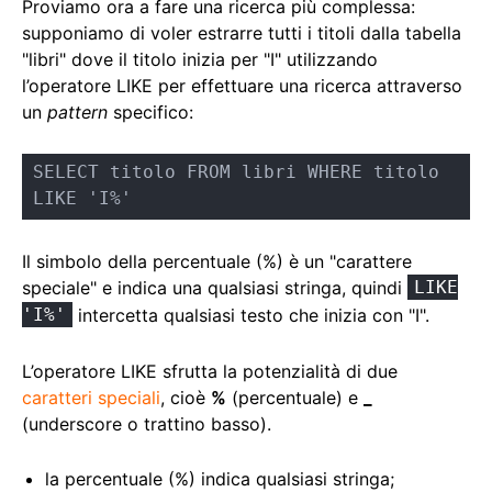
Proviamo ora a fare una ricerca più complessa:
supponiamo di voler estrarre tutti i titoli dalla tabella
"libri" dove il titolo inizia per "I" utilizzando
l’operatore LIKE per effettuare una ricerca attraverso
un
pattern
specifico:
SELECT titolo FROM libri WHERE titolo 
LIKE 'I%'
Il simbolo della percentuale (%) è un "carattere
speciale" e indica una qualsiasi stringa, quindi
LIKE
'I%'
intercetta qualsiasi testo che inizia con "I".
L’operatore LIKE sfrutta la potenzialità di due
caratteri speciali
, cioè
%
(percentuale) e
_
(underscore o trattino basso).
la percentuale (%) indica qualsiasi stringa;