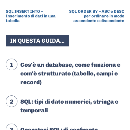
ARTICOLO PRECEDENTE
ARTICOLO SUCCESSIVO
SQL INSERT INTO –
SQL ORDER BY – ASC e DESC
Inserimento di dati in una
per ordinare in modo
tabella
ascendente o discendente
IN QUESTA GUIDA...
1
Cos'è un database, come funziona e
com'è strutturato (tabelle, campi e
record)
2
SQL: tipi di dato numerici, stringa e
temporali
3
Operatori SQL: di confronto,