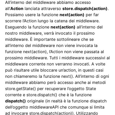
All’interno del middleware abbiamo accesso
all’
Action
lanciata attraverso
store.dispatch(action)
.
Possiamo usere la funzione
next(action)
per far
scorrere l’Action lungo la catena dei middleware.
Eseguendo la funzione
next(action)
all’interno del
nostro middleware, verrà invocato il prossimo
middleware. È importante sottolineare che se
all’interno del middleware non viene invocata la
funzione next(action), l’Action non viene passata al
prossimo middleware. Tutti i middleware successivi al
middleware corrente non verranno invocati. A volte
può risultare utile bloccare un’action, in questi casi
non chiameremo la funzione next(). All’interno di ogni
middleware abbiamo però accesso anche ai metodi
store.getState() per recuperare l’oggetto State
corrente e store.dispatch() che è la funzione
dispatch()
originale (in realtà è la funzione dispatch
dell’oggetto middlewareAPI che comunque si limita
ad invocare store.dispatch(action)). Utilizzando