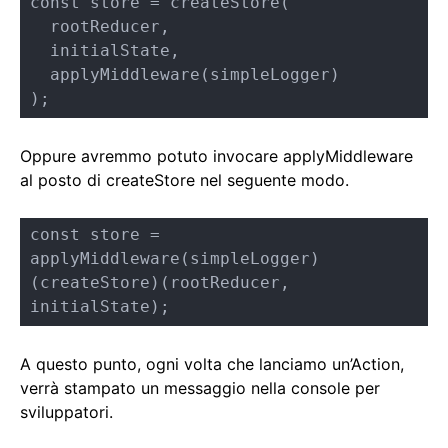
const store = createStore(

  rootReducer, 

  initialState,

  applyMiddleware(simpleLogger)  

);
Oppure avremmo potuto invocare applyMiddleware
al posto di createStore nel seguente modo.
const store = 
applyMiddleware(simpleLogger)
(createStore)(rootReducer, 
initialState);
A questo punto, ogni volta che lanciamo un’Action,
verrà stampato un messaggio nella console per
sviluppatori.