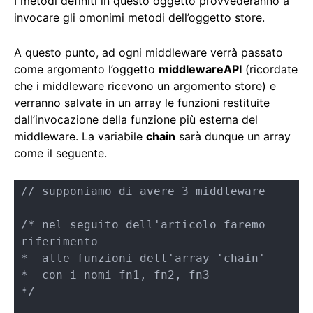
I metodi definiti in questo oggetto provvederanno a
invocare gli omonimi metodi dell’oggetto store.
A questo punto, ad ogni middleware verrà passato
come argomento l’oggetto
middlewareAPI
(ricordate
che i middleware ricevono un argomento store) e
verranno salvate in un array le funzioni restituite
dall’invocazione della funzione più esterna del
middleware. La variabile
chain
sarà dunque un array
come il seguente.
// supponiamo di avere 3 middleware

/* nel seguito dell'articolo faremo 
riferimento

*  alle funzioni dell'array 'chain'

*  con i nomi fn1, fn2, fn3 

*/
