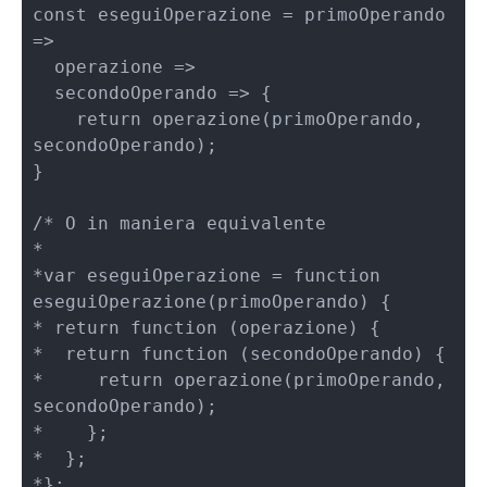
const eseguiOperazione = primoOperando 
=> 

  operazione => 

  secondoOperando => {

    return operazione(primoOperando, 
secondoOperando);

}

/* O in maniera equivalente

*

*var eseguiOperazione = function 
eseguiOperazione(primoOperando) {

* return function (operazione) {

*  return function (secondoOperando) {

*     return operazione(primoOperando, 
secondoOperando);

*    };

*  };

*};
