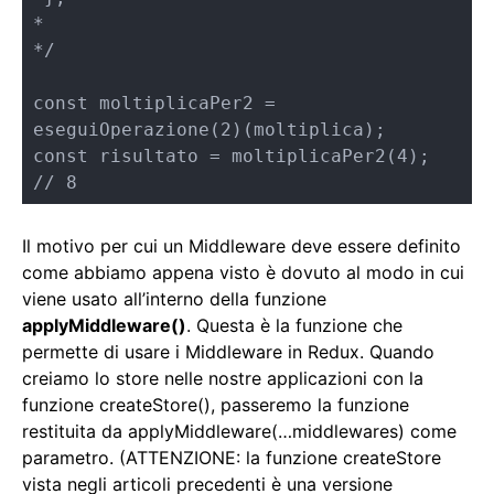
*

*/

const moltiplicaPer2 = 
eseguiOperazione(2)(moltiplica);

const risultato = moltiplicaPer2(4); 
// 8
Il motivo per cui un Middleware deve essere definito
come abbiamo appena visto è dovuto al modo in cui
viene usato all’interno della funzione
applyMiddleware()
. Questa è la funzione che
permette di usare i Middleware in Redux. Quando
creiamo lo store nelle nostre applicazioni con la
funzione createStore(), passeremo la funzione
restituita da applyMiddleware(…middlewares) come
parametro. (ATTENZIONE: la funzione createStore
vista negli articoli precedenti è una versione