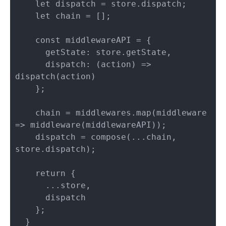
    let dispatch = store.dispatch;

    let chain = [];

    const middlewareAPI = {

      getState: store.getState,

      dispatch: (action) => 
dispatch(action)

    };

    chain = middlewares.map(middleware 
=> middleware(middlewareAPI));

    dispatch = compose(...chain, 
store.dispatch);

    return {

      ...store,

      dispatch

    };

  }
