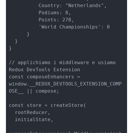
          Country: "Netherlands",

          Podiums: 8,

          Points: 278,

          'World Championships': 0

      }

  }

}

// applichiamo i middleware e usiamo 
Redux DevTools Extension

const composeEnhancers = 
window.__REDUX_DEVTOOLS_EXTENSION_COMP
OSE__ || compose;

const store = createStore(

  rootReducer, 

  initialState,
