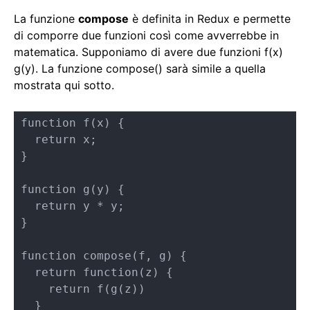
La funzione
compose
è definita in Redux e permette
di comporre due funzioni così come avverrebbe in
matematica. Supponiamo di avere due funzioni f(x)
g(y). La funzione compose() sarà simile a quella
mostrata qui sotto.
function f(x) {

  return x;

}

function g(y) {

  return y * y; 

}

function compose(f, g) {

  return function(z) {

    return f(g(z))

  }
