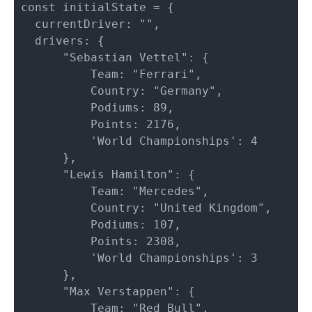
const initialState = {

  currentDriver: "",

  drivers: {

      "Sebastian Vettel": {

          Team: "Ferrari",

          Country: "Germany",

          Podiums: 89,

          Points: 2176,

          'World Championships': 4

      },

      "Lewis Hamilton": {

          Team: "Mercedes",

          Country: "United Kingdom",

          Podiums: 107,

          Points: 2308,

          'World Championships': 3

      },

      "Max Verstappen": {

          Team: "Red Bull",
