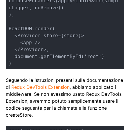
composeEnhancers(applyMiddleware(simpl
eLogger, noRemove))  

);

ReactDOM.render(

  <Provider store={store}>

    <App />

  </Provider>,

  document.getElementById('root')

)
Seguendo le istruzioni presenti sulla documentazione
di
Redux DevTools Extension
, abbiamo applicato i
middleware. Se non avessimo usato Redux DevTools
Extension, avremmo potuto semplicemente usare il
codice seguente per la chiamata alla funzione
createStore.