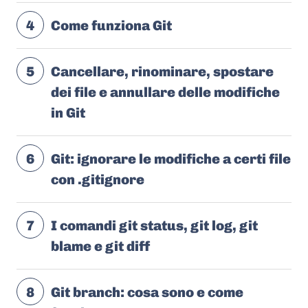
4
Come funziona Git
5
Cancellare, rinominare, spostare
dei file e annullare delle modifiche
in Git
6
Git: ignorare le modifiche a certi file
con .gitignore
7
I comandi git status, git log, git
blame e git diff
8
Git branch: cosa sono e come