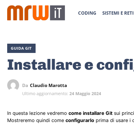
CODING
SISTEMI E RETI
GUIDA GIT
Installare e conf
Da
Claudio Marotta
Ultimo aggiornamento:
24 Maggio 2024
In questa lezione vedremo
come installare Git
sui princ
Mostreremo quindi come
configurarlo
prima di usare i d