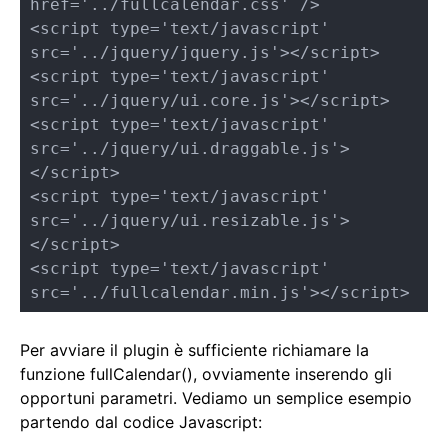
href='../fullcalendar.css' /> 

<script type='text/javascript' 
src='../jquery/jquery.js'></script> 

<script type='text/javascript' 
src='../jquery/ui.core.js'></script> 

<script type='text/javascript' 
src='../jquery/ui.draggable.js'>
</script> 

<script type='text/javascript' 
src='../jquery/ui.resizable.js'>
</script> 

<script type='text/javascript' 
src='../fullcalendar.min.js'></script>
Per avviare il plugin è sufficiente richiamare la
funzione fullCalendar(), ovviamente inserendo gli
opportuni parametri. Vediamo un semplice esempio
partendo dal codice Javascript: