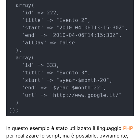
  array(

    'id' => 222,

    'title' => "Evento 2",

    'start' => "2010-04-06T13:15:30Z",

    'end' => "2010-04-06T14:15:30Z",

    'allDay' => false

  ),

  array(

    'id' => 333,

    'title' => "Evento 3",

    'start' => "$year-$month-20",

    'end' => "$year-$month-22",

    'url' => "http://www.google.it/"

  )

));
In questo esempio è stato utilizzato il linguaggio
PHP
per realizzare lo script, ma è possibile, ovviamente,