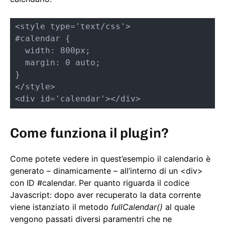
<style type='text/css'>

#calendar { 

  width: 800px;

  margin: 0 auto;

}

</style>

<div id='calendar'></div>
Come funziona il plugin?
Come potete vedere in quest’esempio il calendario è
generato – dinamicamente – all’interno di un <div>
con ID #calendar. Per quanto riguarda il codice
Javascript: dopo aver recuperato la data corrente
viene istanziato il metodo
fullCalendar()
al quale
vengono passati diversi paramentri che ne