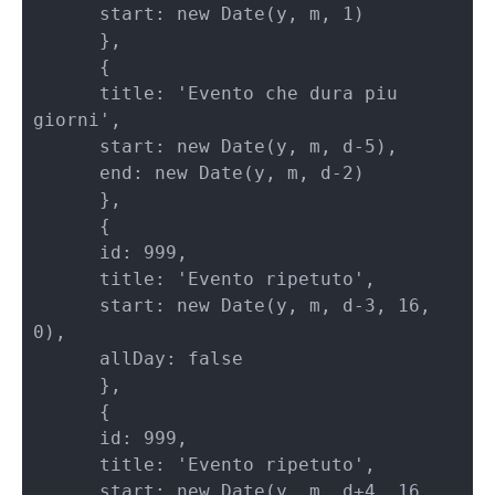
      start: new Date(y, m, 1) 

      },     

      {           

      title: 'Evento che dura piu 
giorni',     

      start: new Date(y, m, d-5),   

      end: new Date(y, m, d-2)   

      },       

      {       

      id: 999,   

      title: 'Evento ripetuto',     

      start: new Date(y, m, d-3, 16, 
0), 

      allDay: false   

      },

      {       

      id: 999,   

      title: 'Evento ripetuto', 

      start: new Date(y, m, d+4, 16, 