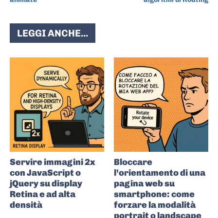
LEGGI ANCHE...
Servire immagini 2x
Bloccare
con JavaScript o
l’orientamento di una
jQuery su display
pagina web su
Retina e ad alta
smartphone: come
densità
forzare la modalità
portrait o landscape