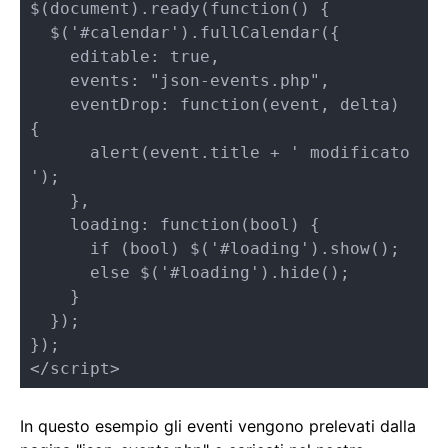
$(document).ready(function() {

  $('#calendar').fullCalendar({

    editable: true,   

    events: "json-events.php",

    eventDrop: function(event, delta) 
{

      alert(event.title + ' modificato 
');

    }, 

    loading: function(bool) { 

      if (bool) $('#loading').show(); 

      else $('#loading').hide();

    } 

  });

});

</script>
In questo esempio gli eventi vengono prelevati dalla