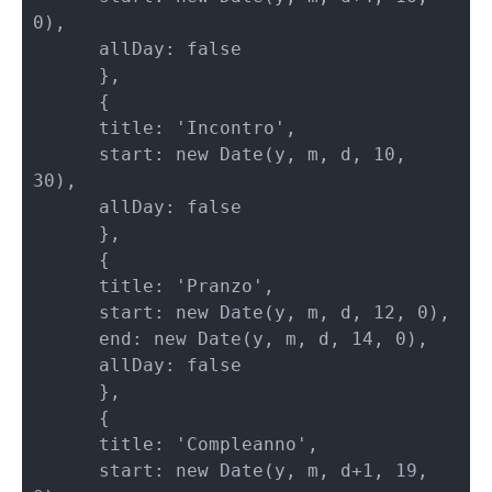
0), 

      allDay: false       

      },

      {       

      title: 'Incontro',     

      start: new Date(y, m, d, 10, 
30), 

      allDay: false       

      }, 

      {           

      title: 'Pranzo',       

      start: new Date(y, m, d, 12, 0),   

      end: new Date(y, m, d, 14, 0), 

      allDay: false         

      },

      {           

      title: 'Compleanno',         

      start: new Date(y, m, d+1, 19, 