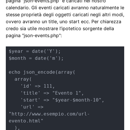
pagina "json-events.php" e caricati nel nostro
calendario. Gli eventi caricati avranno naturalmente le
stesse proprietà degli oggetti caricati negli altri modi,
ovvero avranno un title, uno start ecc. Per chiarezza
credo sia utile mostrare l’ipotetico sorgente della
pagina "json-events.php":
$year = date('Y');

$month = date('m');

echo json_encode(array(

  array(

    'id' => 111,

    'title' => "Evento 1",

    'start' => "$year-$month-10",

    'url' => 
"http://www.esempio.com/url-
evento.html"

  ),
