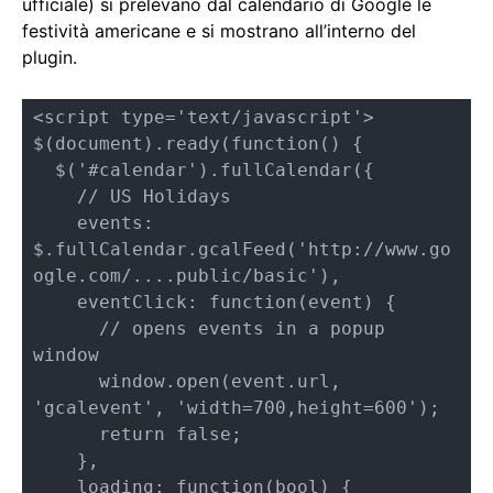
ufficiale) si prelevano dal calendario di Google le
festività americane e si mostrano all’interno del
plugin.
<script type='text/javascript'>

$(document).ready(function() { 

  $('#calendar').fullCalendar({

    // US Holidays 

    events: 
$.fullCalendar.gcalFeed('http://www.go
ogle.com/....public/basic'),

    eventClick: function(event) { 

      // opens events in a popup 
window 

      window.open(event.url, 
'gcalevent', 'width=700,height=600');

      return false;   

    },   

    loading: function(bool) { 
