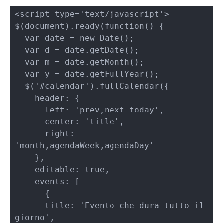
<script type='text/javascript'>

$(document).ready(function() {

  var date = new Date();

  var d = date.getDate();

  var m = date.getMonth();

  var y = date.getFullYear();

  $('#calendar').fullCalendar({ 

    header: { 

      left: 'prev,next today',

      center: 'title',   

      right: 
'month,agendaWeek,agendaDay'

    },   

    editable: true, 

    events: [

      {     

      title: 'Evento che dura tutto il 
giorno',   
