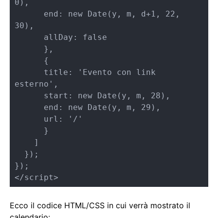
0),   

      end: new Date(y, m, d+1, 22, 
30), 

      allDay: false       

      },

      {           

      title: 'Evento con link 
esterno',       

      start: new Date(y, m, 28),     

      end: new Date(y, m, 29),   

      url: '/' 

      }

    ]     

  });   

}); 

</script>
Ecco il codice HTML/CSS in cui verrà mostrato il
calendario: