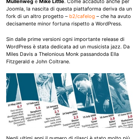
Mullenweg
e
Mike Little
. Come accaduto anche per
Joomla, la nascita di questa piattaforma deriva da un
fork di un altro progetto –
b2/cafelog
– che ha avuto
decisamente minor fortuna rispetto a WordPress.
Sin dalle prime versioni ogni importante release di
WordPress è stata dedicata ad un musicista jazz. Da
Miles Davis a Thelonious Monk passandoda Ella
Fitzgerald e John Coltrane.
Negli ultimi anni il numero di rilasci è stato molto più