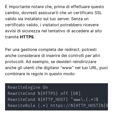
È importante notare che, prima di effettuare questo
cambio, dovresti assicurarti che un certificato SSL
valido sia installato sul tuo server. Senza un
certificato valido, i visitatori potrebbero ricevere
avvisi di sicurezza nel tentativo di accedere al sito
tramite
HTTPS
.
Per una gestione completa dei redirect, potresti
anche considerare di inserire dei controlli per altri
protocolli. Ad esempio, se desideri reindirizzare
anche gli utenti che digitano “www” nel tuo URL, puoi
combinare le regole in questo modo:
RewriteEngine On

RewriteCond %{HTTPS} off [OR]

RewriteCond %{HTTP_HOST} ^www\.(.*)$

RewriteRule (.*) https://%{HTTP_HOST}%{RE