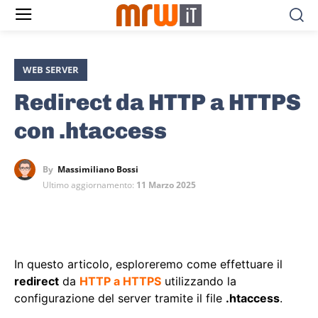
WEB SERVER
Redirect da HTTP a HTTPS
con .htaccess
By
Massimiliano Bossi
Ultimo aggiornamento:
11 Marzo 2025
In questo articolo, esploreremo come effettuare il
redirect
da
HTTP a HTTPS
utilizzando la
configurazione del server tramite il file
.htaccess
.