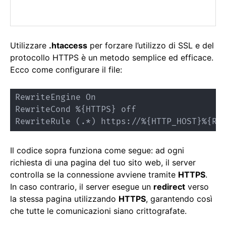
Utilizzare
.htaccess
per forzare l’utilizzo di SSL e del
protocollo HTTPS è un metodo semplice ed efficace.
Ecco come configurare il file:
RewriteEngine On

RewriteCond %{HTTPS} off

RewriteRule (.*) https://%{HTTP_HOST}%{RE
Il codice sopra funziona come segue: ad ogni
richiesta di una pagina del tuo sito web, il server
controlla se la connessione avviene tramite
HTTPS
.
In caso contrario, il server esegue un
redirect
verso
la stessa pagina utilizzando
HTTPS
, garantendo così
che tutte le comunicazioni siano crittografate.