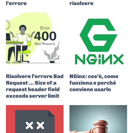
l’errore
risolvere
Risolvere l’errore Bad
NGinx: cos’è, come
Request … Size of a
funziona e perché
request header field
conviene usarlo
exceeds server limit