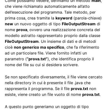
Come possiamo vedere, definiamo un metodo
main
,
che viene richiamato automaticamente all’atto
dell’esecuzione del programma. Tale metodo, per
prima cosa, crea tramite la
keyword
(parola-chiave)
new
un nuovo oggetto di tipo
FileOutputStream
di
nome
prova
, ovvero una realizzazione concreta del
modello astratto rappresentato proprio dalla classe
FileOutputStream
. Un insieme di dati e di metodi
cioè
non generico ma specifico
, che fa riferimento
ad un particolare file. Viene fornito infatti un
parametro (
“prova.txt”
), che identifica proprio il
nome del file su cui si desidera scrivere.
Se non specificato diversamente, il file viene cercato
nella directory in cui è presente il file .java che
rappresenta il programma. Se il file
prova.txt
non
esiste, viene creato un file vuoto di nome
prova.txt
.
A questo punto generiamo un oggetto di tipo