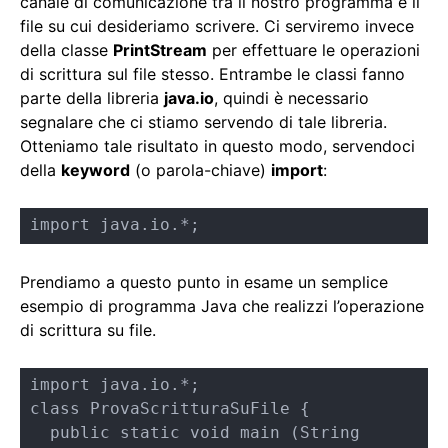
canale di comunicazione tra il nostro programma e il
file su cui desideriamo scrivere. Ci serviremo invece
della classe
PrintStream
per effettuare le operazioni
di scrittura sul file stesso. Entrambe le classi fanno
parte della libreria
java.io
, quindi è necessario
segnalare che ci stiamo servendo di tale libreria.
Otteniamo tale risultato in questo modo, servendoci
della
keyword
(o parola-chiave)
import
:
import java.io.*;
Prendiamo a questo punto in esame un semplice
esempio di programma Java che realizzi l’operazione
di scrittura su file.
import java.io.*;

class ProvaScritturaSuFile {

  public static void main (String 