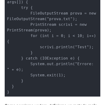
args[]) {    

      try {

          FileOutputStream prova = new 
FileOutputStream("prova.txt");

          PrintStream scrivi = new 
PrintStream(prova);

          for (int i = 0; i < 10; i++) 
{

              scrivi.println("Test");

          }

      } catch (IOException e) {

          System.out.println("Errore: 
" + e);

          System.exit(1);

      }

  }

}