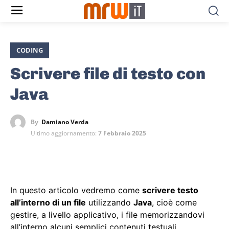
CODING
Scrivere file di testo con
Java
By
Damiano Verda
Ultimo aggiornamento:
7 Febbraio 2025
In questo articolo vedremo come
scrivere testo
all’interno di un file
utilizzando
Java
, cioè come
gestire, a livello applicativo, i file memorizzandovi
all’interno alcuni semplici contenuti testuali.