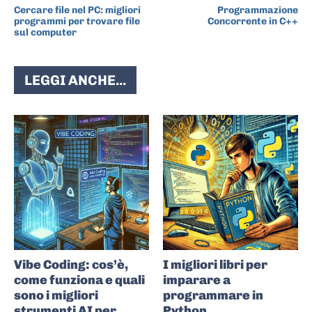
Cercare file nel PC: migliori
Programmazione
programmi per trovare file
Concorrente in C++
sul computer
LEGGI ANCHE...
Vibe Coding: cos’è,
I migliori libri per
come funziona e quali
imparare a
sono i migliori
programmare in
strumenti AI per
Python