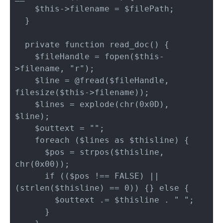
    $this->filename = $filePath;

  }

  private function read_doc() {

    $fileHandle = fopen($this-
>filename, "r");

    $line = @fread($fileHandle, 
filesize($this->filename));

    $lines = explode(chr(0x0D), 
$line);

    $outtext = "";

    foreach ($lines as $thisline) {

      $pos = strpos($thisline, 
chr(0x00));

      if (($pos !== FALSE) || 
(strlen($thisline) == 0)) {} else {

        $outtext .= $thisline . " ";

      }
