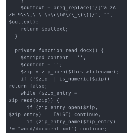
    }

    $outtext = preg_replace("/[^a-zA-
Z0-9\s\,\.\-\n\r\t@\/\_\(\)]/", "", 
$outtext);

    return $outtext;

  }

  private function read_docx() {

    $striped_content = '';

    $content = '';

    $zip = zip_open($this->filename);

    if (!$zip || is_numeric($zip)) 
return false;

    while ($zip_entry = 
zip_read($zip)) {

      if (zip_entry_open($zip, 
$zip_entry) == FALSE) continue;

      if (zip_entry_name($zip_entry) 
!= "word/document.xml") continue;
