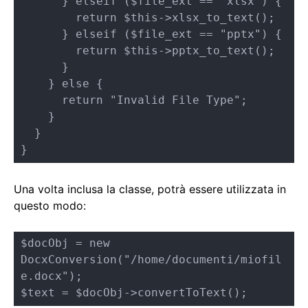
      } elseif ($file_ext == "xlsx") {

        return $this->xlsx_to_text();

      } elseif ($file_ext == "pptx") {

        return $this->pptx_to_text();

      }

    } else {

      return "Invalid File Type";

    }

  }

}
Una volta inclusa la classe, potrà essere utilizzata in
questo modo:
$docObj = new 
DocxConversion("/home/documenti/miofil
e.docx");

$text = $docObj->convertToText();