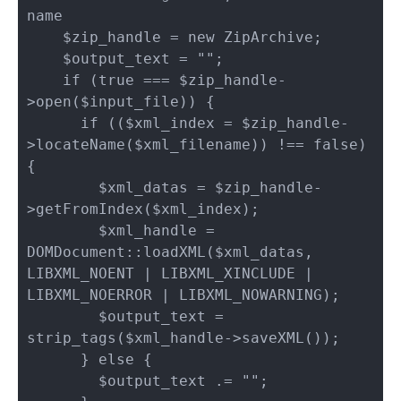
name

    $zip_handle = new ZipArchive;

    $output_text = "";

    if (true === $zip_handle-
>open($input_file)) {

      if (($xml_index = $zip_handle-
>locateName($xml_filename)) !== false) 
{

        $xml_datas = $zip_handle-
>getFromIndex($xml_index);

        $xml_handle = 
DOMDocument::loadXML($xml_datas, 
LIBXML_NOENT | LIBXML_XINCLUDE | 
LIBXML_NOERROR | LIBXML_NOWARNING);

        $output_text = 
strip_tags($xml_handle->saveXML());

      } else {

        $output_text .= "";
