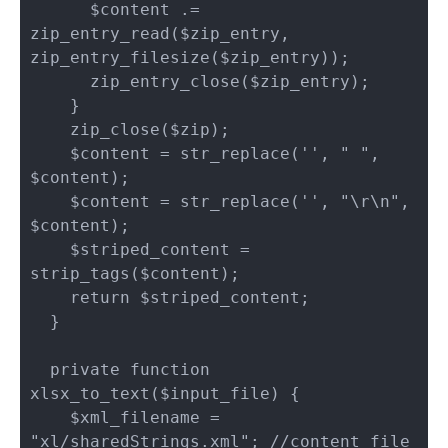
      $content .= 
zip_entry_read($zip_entry, 
zip_entry_filesize($zip_entry));

      zip_entry_close($zip_entry);

    }

    zip_close($zip);

    $content = str_replace('
', " ", 
$content);

    $content = str_replace('', "\r\n", 
$content);

    $striped_content = 
strip_tags($content);

    return $striped_content;

  }

  private function 
xlsx_to_text($input_file) {

    $xml_filename = 
"xl/sharedStrings.xml"; //content file 