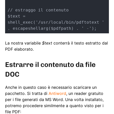
// estraggo il contenuto

$text = 
shell_exec('/usr/local/bin/pdftotext ' 
. escapeshellarg($pdfpath) . ' -');
La nostra variabile
$text
conterrà il testo estratto dal
PDF elaborato.
Estrarre il contenuto da file
DOC
Anche in questo caso è necessario scaricare un
pacchetto. Si tratta di
Antiword
, un reader gratuito
per i file generati da MS Word. Una volta installato,
potremo procedere similmente a quanto visto per i
file PDF: