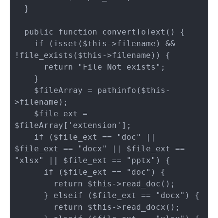
  }

  public function convertToText() {

    if (isset($this->filename) && 
!file_exists($this->filename)) {

      return "File Not exists";

    }

    $fileArray = pathinfo($this-
>filename);

    $file_ext = 
$fileArray['extension'];

    if ($file_ext == "doc" || 
$file_ext == "docx" || $file_ext == 
"xlsx" || $file_ext == "pptx") {

      if ($file_ext == "doc") {

        return $this->read_doc();

      } elseif ($file_ext == "docx") {

        return $this->read_docx();
