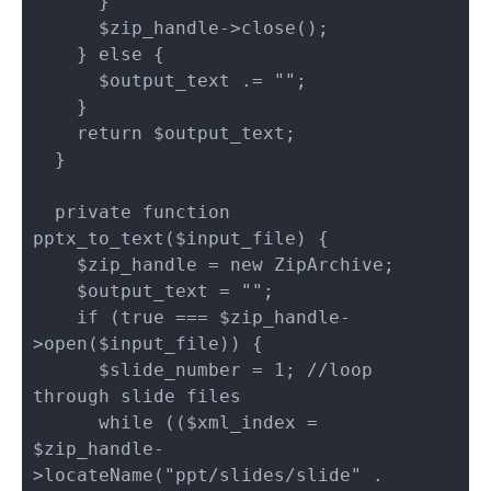
      }

      $zip_handle->close();

    } else {

      $output_text .= "";

    }

    return $output_text;

  }

  private function 
pptx_to_text($input_file) {

    $zip_handle = new ZipArchive;

    $output_text = "";

    if (true === $zip_handle-
>open($input_file)) {

      $slide_number = 1; //loop 
through slide files

      while (($xml_index = 
$zip_handle-
>locateName("ppt/slides/slide" . 