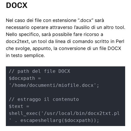
DOCX
Nel caso dei file con estensione “.docx” sarà
necessario operare attraverso l’ausilio di un altro tool.
Nello specifico, sarà possibile fare ricorso a
docx2text, un tool da linea di comando scritto in Perl
che svolge, appunto, la conversione di un file DOCX
in testo semplice.
// path del file DOCX

$docxpath = 
'/home/documenti/miofile.docx';

// estraggo il contenuto

$text = 
shell_exec('/usr/local/bin/docx2txt.pl 
' . escapeshellarg($docxpath));