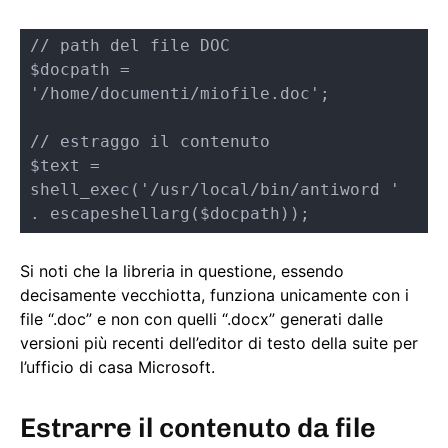
// path del file DOC

$docpath = 
'/home/documenti/miofile.doc';

// estraggo il contenuto

$text = 
shell_exec('/usr/local/bin/antiword ' 
. escapeshellarg($docpath));
Si noti che la libreria in questione, essendo
decisamente vecchiotta, funziona unicamente con i
file “.doc” e non con quelli “.docx” generati dalle
versioni più recenti dell’editor di testo della suite per
l’ufficio di casa Microsoft.
Estrarre il contenuto da file