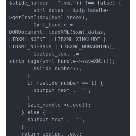
$slide_number . ".xml")) !== false) {

        $xml_datas = $zip_handle-
>getFromIndex($xml_index);

        $xml_handle = 
DOMDocument::loadXML($xml_datas, 
LIBXML_NOENT | LIBXML_XINCLUDE | 
LIBXML_NOERROR | LIBXML_NOWARNING);

        $output_text .= 
strip_tags($xml_handle->saveXML());

        $slide_number++;

      }

      if ($slide_number == 1) {

        $output_text .= "";

      }

      $zip_handle->close();

    } else {

      $output_text .= "";

    }

    return $output_text;
