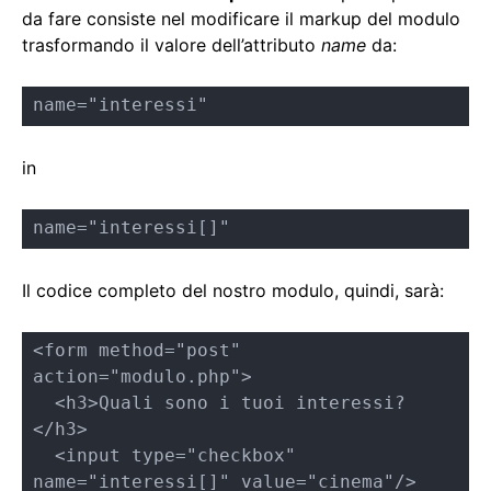
da fare consiste nel modificare il markup del modulo
trasformando il valore dell’attributo
name
da:
name="interessi"
in
name="interessi[]"
Il codice completo del nostro modulo, quindi, sarà:
<form method="post" 
action="modulo.php">

  <h3>Quali sono i tuoi interessi?
</h3>

  <input type="checkbox" 
name="interessi[]" value="cinema"/> 