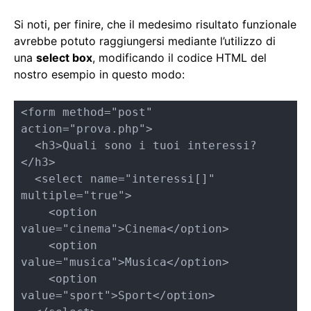
Si noti, per finire, che il medesimo risultato funzionale
avrebbe potuto raggiungersi mediante l’utilizzo di
una
select box
, modificando il codice HTML del
nostro esempio in questo modo:
<form method="post" 
action="prova.php">

  <h3>Quali sono i tuoi interessi?
</h3>

  <select name="interessi[]" 
multiple="true">

    <option 
value="cinema">Cinema</option>

    <option 
value="musica">Musica</option>

    <option 
value="sport">Sport</option>
