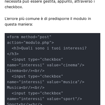
necessità può essere gestita, appunto, attraverso i
checkbox.
L’errore più comune è di predisporre il modulo in
questa maniera:
<form method="post" 
action="modulo.php">

  <h3>Quali sono i tuoi interessi?
</h3>

  <input type="checkbox" 
name="interessi" value="cinema"/> 
Cinema<br/><br/>

  <input type="checkbox" 
name="interessi" value="musica"/> 
Musica<br/><br/>

  <input type="checkbox" 
name="interessi" value="sport"/> 
Sport<br/><br/>
