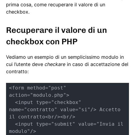
prima cosa, come recuperare il valore di un
checkbox.
Recuperare il valore di un
checkbox con PHP
Vediamo un esempio di un semplicissimo modulo in
cui l’utente deve
checkare
in caso di accettazione del
contratto:
<form method="post" 
action="modulo.php">

  <input type="checkbox" 
name="contratto" value="si"/> Accetto 
il contratto<br/><br/>

  <input type="submit" value="Invia il 
modulo"/>
