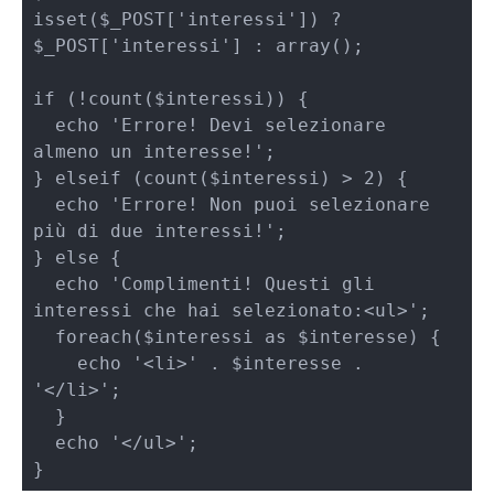
isset($_POST['interessi']) ? 
$_POST['interessi'] : array();

if (!count($interessi)) {

  echo 'Errore! Devi selezionare 
almeno un interesse!';

} elseif (count($interessi) > 2) {

  echo 'Errore! Non puoi selezionare 
più di due interessi!';

} else {

  echo 'Complimenti! Questi gli 
interessi che hai selezionato:<ul>';

  foreach($interessi as $interesse) {

    echo '<li>' . $interesse . 
'</li>';  

  }

  echo '</ul>';

}