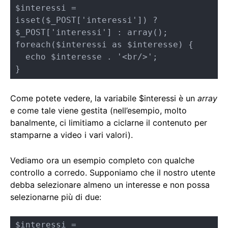
$interessi = 
isset($_POST['interessi']) ? 
$_POST['interessi'] : array();

foreach($interessi as $interesse) {

  echo $interesse . '<br/>';  

}
Come potete vedere, la variabile $interessi è un
array
e come tale viene gestita (nell’esempio, molto
banalmente, ci limitiamo a ciclarne il contenuto per
stamparne a video i vari valori).
Vediamo ora un esempio completo con qualche
controllo a corredo. Supponiamo che il nostro utente
debba selezionare almeno un interesse e non possa
selezionarne più di due:
$interessi = 