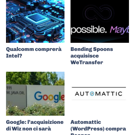
Qualcomm comprerà
Bending Spoons
Intel?
acquisisce
WeTransfer
Google: l’acquisizione
Automattic
di Wiz non ci sarà
(WordPress) compra