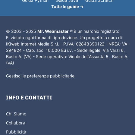
Guida Python
Guida Java
Guida Scratch
Tutte le guide →
© 2003 - 2025
Mr. Webmaster
® è un marchio registrato.
E' vietata ogni forma di riproduzione. Un progetto a cura di
IKIweb Internet Media S.r.l. - P.IVA: 02848390122 - NREA: VA-
294824 - Cap. soc. 10.000 Eu i.v. - Sede legale: Via Varzi 6,
Busto A. (VA) - Sede operativa: Vicolo dell'Assunta 5, Busto A.
(VA)
Gestisci le preferenze pubblicitarie
INFO E CONTATTI
Chi Siamo
Collabora
Pubblicità