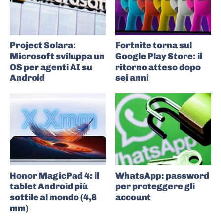
Project Solara:
Fortnite torna sul
Microsoft sviluppa un
Google Play Store: il
OS per agenti AI su
ritorno atteso dopo
Android
sei anni
Honor MagicPad 4: il
WhatsApp: password
tablet Android più
per proteggere gli
sottile al mondo (4,8
account
mm)