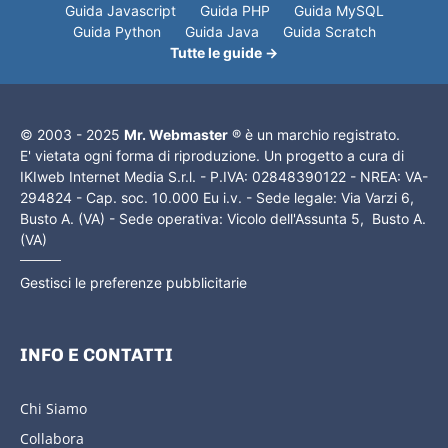
Guida Javascript
Guida PHP
Guida MySQL
Guida Python
Guida Java
Guida Scratch
Tutte le guide →
© 2003 - 2025
Mr. Webmaster
® è un marchio registrato.
E' vietata ogni forma di riproduzione. Un progetto a cura di
IKIweb Internet Media S.r.l. - P.IVA: 02848390122 - NREA: VA-
294824 - Cap. soc. 10.000 Eu i.v. - Sede legale: Via Varzi 6,
Busto A. (VA) - Sede operativa: Vicolo dell'Assunta 5, Busto A.
(VA)
Gestisci le preferenze pubblicitarie
INFO E CONTATTI
Chi Siamo
Collabora