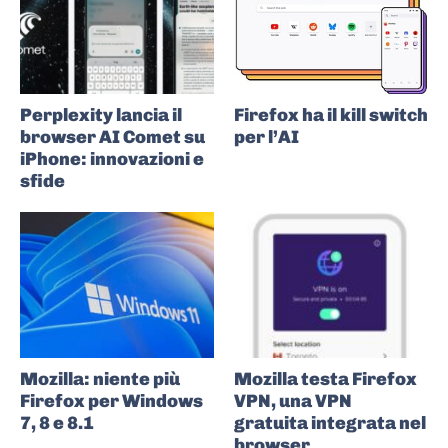
Perplexity lancia il
Firefox ha il kill switch
browser AI Comet su
per l’AI
iPhone: innovazioni e
sfide
Mozilla: niente più
Mozilla testa Firefox
Firefox per Windows
VPN, una VPN
7, 8 e 8.1
gratuita integrata nel
browser