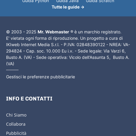
Guida Python
Guida Java
Guida Scratch
Tutte le guide →
© 2003 - 2025
Mr. Webmaster
® è un marchio registrato.
E' vietata ogni forma di riproduzione. Un progetto a cura di
IKIweb Internet Media S.r.l. - P.IVA: 02848390122 - NREA: VA-
294824 - Cap. soc. 10.000 Eu i.v. - Sede legale: Via Varzi 6,
Busto A. (VA) - Sede operativa: Vicolo dell'Assunta 5, Busto A.
(VA)
Gestisci le preferenze pubblicitarie
INFO E CONTATTI
Chi Siamo
Collabora
Pubblicità