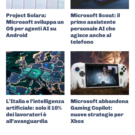
Project Solara:
Microsoft Scout: il
Microsoft sviluppa un
primo assistente
OS per agenti AI su
personale AI che
Android
agisce anche al
telefono
L’Italia e l’intelligenza
Microsoft abbandona
artificiale: solo il 10%
Gaming Copilot:
dei lavoratori è
nuove strategie per
all’avanguardia
Xbox