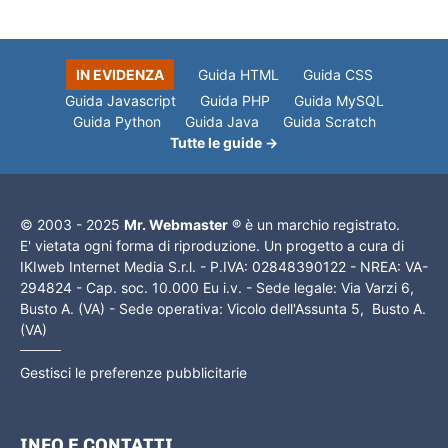
IN EVIDENZA
Guida HTML
Guida CSS
Guida Javascript
Guida PHP
Guida MySQL
Guida Python
Guida Java
Guida Scratch
Tutte le guide →
© 2003 - 2025
Mr. Webmaster
® è un marchio registrato.
E' vietata ogni forma di riproduzione. Un progetto a cura di
IKIweb Internet Media S.r.l. - P.IVA: 02848390122 - NREA: VA-
294824 - Cap. soc. 10.000 Eu i.v. - Sede legale: Via Varzi 6,
Busto A. (VA) - Sede operativa: Vicolo dell'Assunta 5, Busto A.
(VA)
Gestisci le preferenze pubblicitarie
INFO E CONTATTI