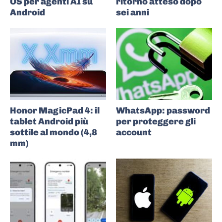
OS per agenti AI su
ritorno atteso dopo
Android
sei anni
Honor MagicPad 4: il
WhatsApp: password
tablet Android più
per proteggere gli
sottile al mondo (4,8
account
mm)