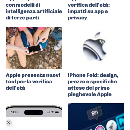
con modelli di
verifica dell’età:
intelligenza artificiale
impatti su app e
di terze parti
privacy
Apple presenta nuovi
iPhone Fold: design,
tool per la verifica
prezzo e specifiche
dell’età
attese del primo
pieghevole Apple