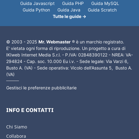
Guida Javascript
Guida PHP
Guida MySQL
Guida Python
Guida Java
Guida Scratch
Tutte le guide →
© 2003 - 2025
Mr. Webmaster
® è un marchio registrato.
E' vietata ogni forma di riproduzione. Un progetto a cura di
IKIweb Internet Media S.r.l. - P.IVA: 02848390122 - NREA: VA-
294824 - Cap. soc. 10.000 Eu i.v. - Sede legale: Via Varzi 6,
Busto A. (VA) - Sede operativa: Vicolo dell'Assunta 5, Busto A.
(VA)
Gestisci le preferenze pubblicitarie
INFO E CONTATTI
Chi Siamo
Collabora