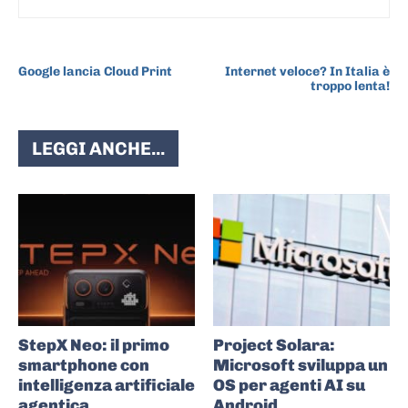
ARTICOLO PRECEDENTE
ARTICOLO SUCCESSIVO
Google lancia Cloud Print
Internet veloce? In Italia è
troppo lenta!
LEGGI ANCHE...
StepX Neo: il primo
Project Solara:
smartphone con
Microsoft sviluppa un
intelligenza artificiale
OS per agenti AI su
agentica
Android