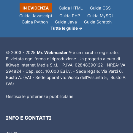
IN EVIDENZA
Guida HTML
Guida CSS
Guida Javascript
Guida PHP
Guida MySQL
Guida Python
Guida Java
Guida Scratch
Tutte le guide →
© 2003 - 2025
Mr. Webmaster
® è un marchio registrato.
E' vietata ogni forma di riproduzione. Un progetto a cura di
IKIweb Internet Media S.r.l. - P.IVA: 02848390122 - NREA: VA-
294824 - Cap. soc. 10.000 Eu i.v. - Sede legale: Via Varzi 6,
Busto A. (VA) - Sede operativa: Vicolo dell'Assunta 5, Busto A.
(VA)
Gestisci le preferenze pubblicitarie
INFO E CONTATTI