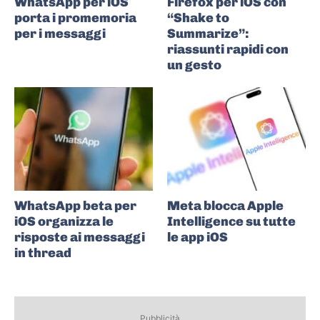
WhatsApp per iOS
Firefox per iOS con
porta i promemoria
“Shake to
per i messaggi
Summarize”:
riassunti rapidi con
un gesto
WhatsApp beta per
Meta blocca Apple
iOS organizza le
Intelligence su tutte
risposte ai messaggi
le app iOS
in thread
Pubblicità