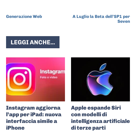
ARTICOLO PRECEDENTE
ARTICOLO SUCCESSIVO
Generazione Web
A Luglio la Beta dell’SP1 per
Seven
LEGGI ANCHE...
Instagram aggiorna
Apple espande Siri
l’app per iPad: nuova
con modelli di
interfaccia simile a
intelligenza artificiale
iPhone
di terze parti