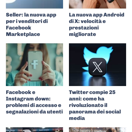
Seller: la nuova app
La nuova app Android
per i venditori di
di X: velocità e
Facebook
prestazioni
Marketplace
migliorate
Facebook e
Twitter compie 25
Instagram down:
anni: come ha
problemi di accesso e
rivoluzionato il
segnalazioni da utenti
panorama dei social
media