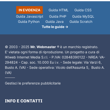
IN EVIDENZA
Guida HTML
Guida CSS
Guida Javascript
Guida PHP
Guida MySQL
Guida Python
Guida Java
Guida Scratch
Tutte le guide →
© 2003 - 2025
Mr. Webmaster
® è un marchio registrato.
E' vietata ogni forma di riproduzione. Un progetto a cura di
IKIweb Internet Media S.r.l. - P.IVA: 02848390122 - NREA: VA-
294824 - Cap. soc. 10.000 Eu i.v. - Sede legale: Via Varzi 6,
Busto A. (VA) - Sede operativa: Vicolo dell'Assunta 5, Busto A.
(VA)
Gestisci le preferenze pubblicitarie
INFO E CONTATTI