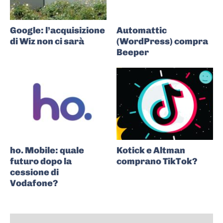
Google: l’acquisizione
Automattic
di Wiz non ci sarà
(WordPress) compra
Beeper
ho. Mobile: quale
Kotick e Altman
futuro dopo la
comprano TikTok?
cessione di
Vodafone?