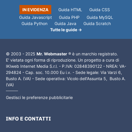
IN EVIDENZA
Guida HTML
Guida CSS
Guida Javascript
Guida PHP
Guida MySQL
Guida Python
Guida Java
Guida Scratch
Tutte le guide →
© 2003 - 2025
Mr. Webmaster
® è un marchio registrato.
E' vietata ogni forma di riproduzione. Un progetto a cura di
IKIweb Internet Media S.r.l. - P.IVA: 02848390122 - NREA: VA-
294824 - Cap. soc. 10.000 Eu i.v. - Sede legale: Via Varzi 6,
Busto A. (VA) - Sede operativa: Vicolo dell'Assunta 5, Busto A.
(VA)
Gestisci le preferenze pubblicitarie
INFO E CONTATTI