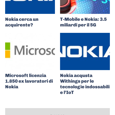
Nokia cerca un
T-Mobile e Nokia: 3.5
acquirente?
miliardi per il 5G
Microsoft licenzia
Nokia acqusta
1.850 ex lavoratori di
Withings per le
Nokia
tecnologie indossabili
e l’IoT