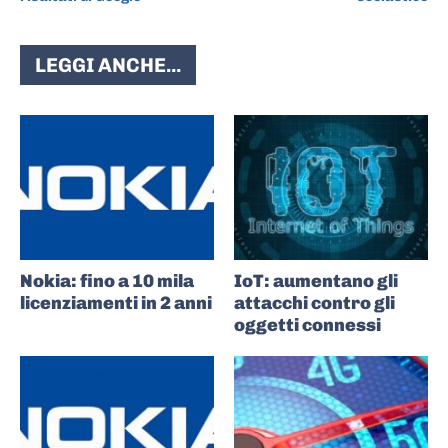
LEGGI ANCHE...
Nokia: fino a 10 mila
IoT: aumentano gli
licenziamenti in 2 anni
attacchi contro gli
oggetti connessi