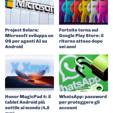
Project Solara:
Fortnite torna sul
Microsoft sviluppa un
Google Play Store: il
OS per agenti AI su
ritorno atteso dopo
Android
sei anni
Honor MagicPad 4: il
WhatsApp: password
tablet Android più
per proteggere gli
sottile al mondo (4,8
account