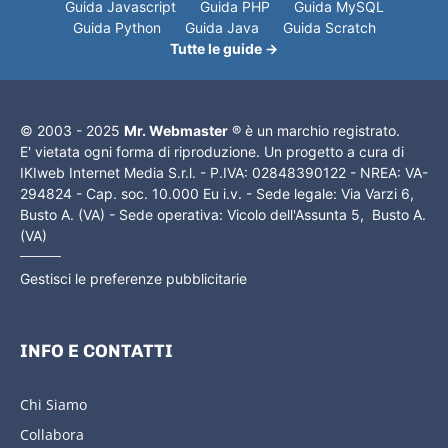
Guida Javascript
Guida PHP
Guida MySQL
Guida Python
Guida Java
Guida Scratch
Tutte le guide →
© 2003 - 2025
Mr. Webmaster
® è un marchio registrato.
E' vietata ogni forma di riproduzione. Un progetto a cura di
IKIweb Internet Media S.r.l. - P.IVA: 02848390122 - NREA: VA-
294824 - Cap. soc. 10.000 Eu i.v. - Sede legale: Via Varzi 6,
Busto A. (VA) - Sede operativa: Vicolo dell'Assunta 5, Busto A.
(VA)
Gestisci le preferenze pubblicitarie
INFO E CONTATTI
Chi Siamo
Collabora