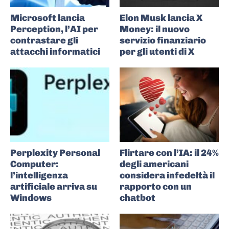
Microsoft lancia
Elon Musk lancia X
Perception, l’AI per
Money: il nuovo
contrastare gli
servizio finanziario
attacchi informatici
per gli utenti di X
Perplexity Personal
Flirtare con l’IA: il 24%
Computer:
degli americani
l’intelligenza
considera infedeltà il
artificiale arriva su
rapporto con un
Windows
chatbot