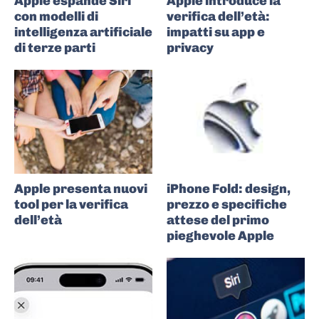
Apple espande Siri
Apple introduce la
con modelli di
verifica dell’età:
intelligenza artificiale
impatti su app e
di terze parti
privacy
Apple presenta nuovi
iPhone Fold: design,
tool per la verifica
prezzo e specifiche
dell’età
attese del primo
pieghevole Apple