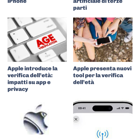
iPhone
artificiale di terze
parti
Apple introduce la
Apple presenta nuovi
verifica dell’età:
tool per la verifica
impatti su app e
dell’età
privacy