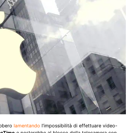
bbero
lamentando
l’impossibilità di effettuare video-
ceTime
e porterebbe al blocco della telecamera con