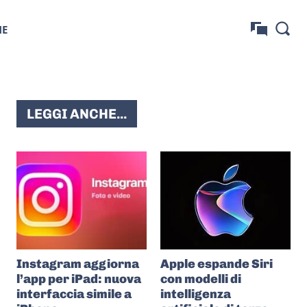
NE
LEGGI ANCHE...
Instagram aggiorna
Apple espande Siri
l’app per iPad: nuova
con modelli di
interfaccia simile a
intelligenza