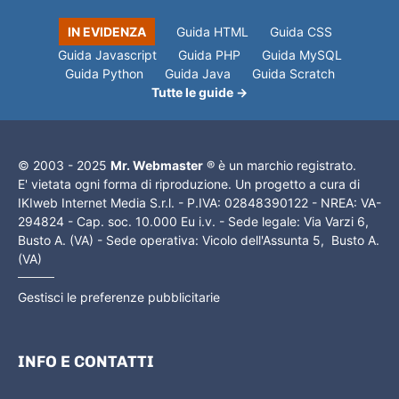
IN EVIDENZA
Guida HTML
Guida CSS
Guida Javascript
Guida PHP
Guida MySQL
Guida Python
Guida Java
Guida Scratch
Tutte le guide →
© 2003 - 2025
Mr. Webmaster
® è un marchio registrato.
E' vietata ogni forma di riproduzione. Un progetto a cura di
IKIweb Internet Media S.r.l. - P.IVA: 02848390122 - NREA: VA-
294824 - Cap. soc. 10.000 Eu i.v. - Sede legale: Via Varzi 6,
Busto A. (VA) - Sede operativa: Vicolo dell'Assunta 5, Busto A.
(VA)
Gestisci le preferenze pubblicitarie
INFO E CONTATTI