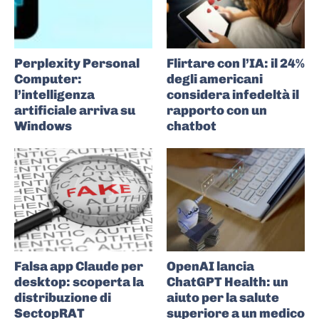
Perplexity Personal
Flirtare con l’IA: il 24%
Computer:
degli americani
l’intelligenza
considera infedeltà il
artificiale arriva su
rapporto con un
Windows
chatbot
Falsa app Claude per
OpenAI lancia
desktop: scoperta la
ChatGPT Health: un
distribuzione di
aiuto per la salute
SectopRAT
superiore a un medico