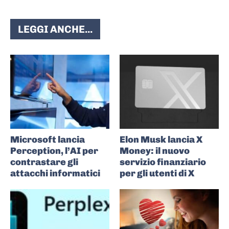
LEGGI ANCHE...
Microsoft lancia
Elon Musk lancia X
Perception, l’AI per
Money: il nuovo
contrastare gli
servizio finanziario
attacchi informatici
per gli utenti di X