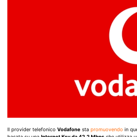
Il provider telefonico
Vodafone
sta
promuovendo
in que
basata su una
Internet Key da 42.2 Mbps
che utilizza 