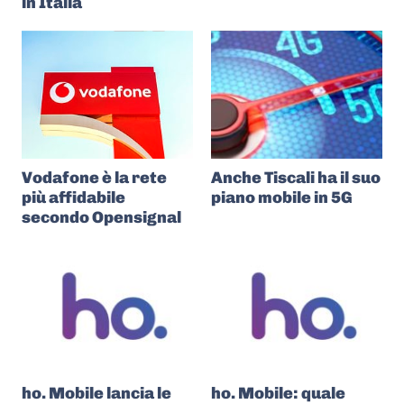
in Italia
Vodafone è la rete
Anche Tiscali ha il suo
più affidabile
piano mobile in 5G
secondo Opensignal
ho. Mobile lancia le
ho. Mobile: quale