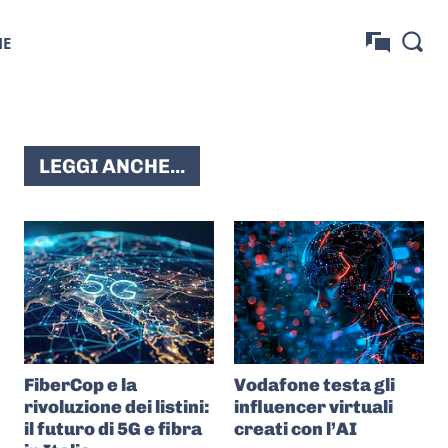
NE
LEGGI ANCHE...
FiberCop e la
Vodafone testa gli
rivoluzione dei listini:
influencer virtuali
il futuro di 5G e fibra
creati con l’AI