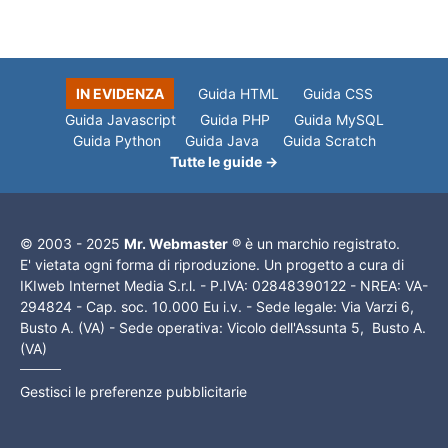
IN EVIDENZA
Guida HTML
Guida CSS
Guida Javascript
Guida PHP
Guida MySQL
Guida Python
Guida Java
Guida Scratch
Tutte le guide →
© 2003 - 2025
Mr. Webmaster
® è un marchio registrato.
E' vietata ogni forma di riproduzione. Un progetto a cura di
IKIweb Internet Media S.r.l. - P.IVA: 02848390122 - NREA: VA-
294824 - Cap. soc. 10.000 Eu i.v. - Sede legale: Via Varzi 6,
Busto A. (VA) - Sede operativa: Vicolo dell'Assunta 5, Busto A.
(VA)
Gestisci le preferenze pubblicitarie