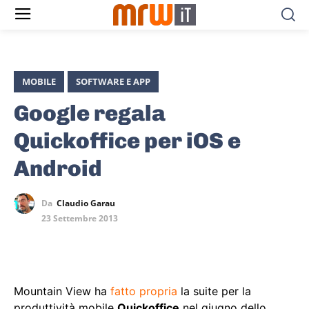
MOBILE
SOFTWARE E APP
Google regala
Quickoffice per iOS e
Android
Da
Claudio Garau
23 Settembre 2013
Mountain View ha
fatto propria
la suite per la
produttività mobile
Quickoffice
nel giugno dello