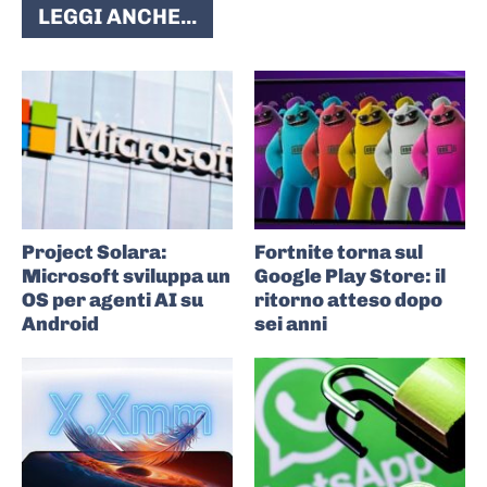
LEGGI ANCHE...
Project Solara:
Fortnite torna sul
Microsoft sviluppa un
Google Play Store: il
OS per agenti AI su
ritorno atteso dopo
Android
sei anni