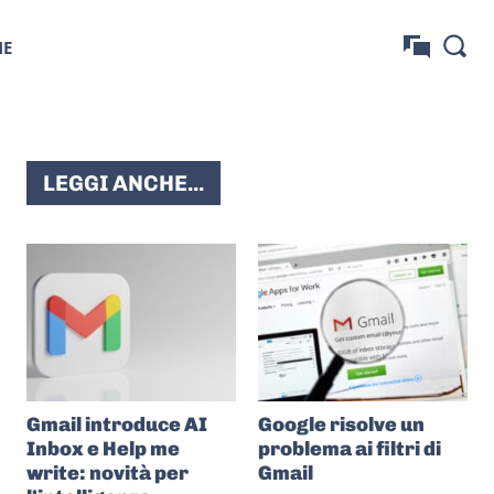
NE
LEGGI ANCHE...
Gmail introduce AI
Google risolve un
Inbox e Help me
problema ai filtri di
write: novità per
Gmail