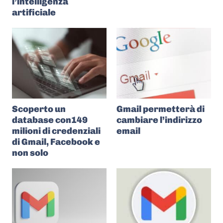
l’intelligenza
artificiale
Scoperto un
Gmail permetterà di
database con149
cambiare l’indirizzo
milioni di credenziali
email
di Gmail, Facebook e
non solo