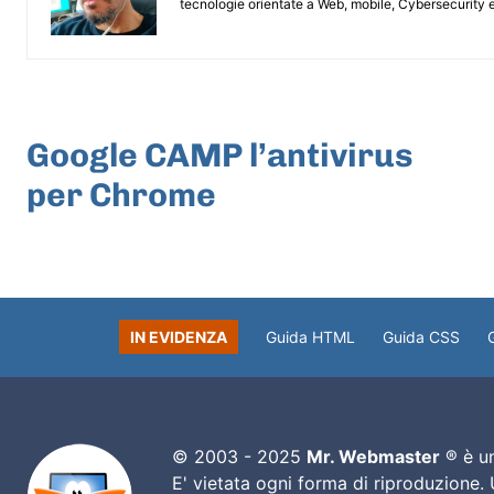
tecnologie orientate a Web, mobile, Cybersecurity e
ARTICOLO PRECEDENTE
Google CAMP l’antivirus
per Chrome
IN EVIDENZA
Guida HTML
Guida CSS
© 2003 - 2025
Mr. Webmaster
® è un
E' vietata ogni forma di riproduzione.