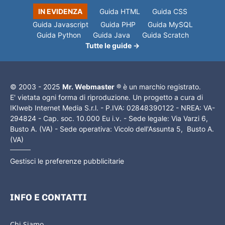
IN EVIDENZA
Guida HTML
Guida CSS
Guida Javascript
Guida PHP
Guida MySQL
Guida Python
Guida Java
Guida Scratch
Tutte le guide →
© 2003 - 2025
Mr. Webmaster
® è un marchio registrato.
E' vietata ogni forma di riproduzione. Un progetto a cura di
IKIweb Internet Media S.r.l. - P.IVA: 02848390122 - NREA: VA-
294824 - Cap. soc. 10.000 Eu i.v. - Sede legale: Via Varzi 6,
Busto A. (VA) - Sede operativa: Vicolo dell'Assunta 5, Busto A.
(VA)
Gestisci le preferenze pubblicitarie
INFO E CONTATTI
Chi Siamo